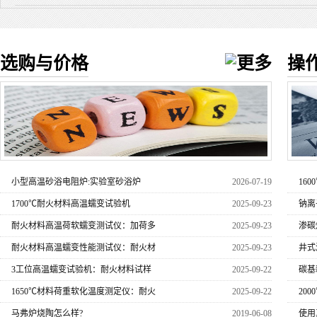
选购与价格
操
小型高温砂浴电阻炉:实验室砂浴炉
2026-07-19
16
1700℃耐火材料高温蠕变试验机
2025-09-23
钠离
耐火材料高温荷软蠕变测试仪：加荷多
2025-09-23
渗碳
耐火材料高温蠕变性能测试仪：耐火材
2025-09-23
井式
3工位高温蠕变试验机：耐火材料试样
2025-09-22
碳基
1650℃材料荷重软化温度测定仪：耐火
2025-09-22
20
马弗炉烧陶怎么样?
2019-06-08
使用