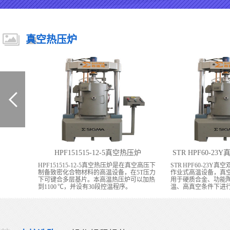
真空热压炉
结炉
HPF151515-12-5真空热压炉
STR HPF60-
用高纯石墨作
HPF151515-12-5真空热压炉是在真空高压下
STR HPF60-23
压力可爱的
制备致密化合物材料的高温设备，在5T压力
作业式高温设备，真
用精密数显
下可键合多层基片。本高温热压炉可以加热
用于硬质合金、功能
动
到1100 ℃，并设有30段控温程序。
温、高真空条件下进