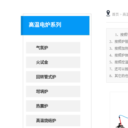
首页
>
高
高温电炉系列
1、按照
2、按照炉
气氛炉
3、按照加
4、按照炉
火试金
5、按照控
7、还可以
8、其它的
回转管式炉
坩埚炉
热震炉
高温烧结炉