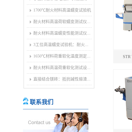
07-19]
1700℃耐火材料高温蠕变试验机
09-23]
耐火材料高温荷软蠕变测试仪：加荷多试样耐火材料荷软蠕
09-23]
耐火材料高温蠕变性能测试仪：耐火材料荷软蠕变试验炉
09-23]
3工位高温蠕变试验机：耐火材料试样高温荷软蠕变测试仪
09-22]
1650℃材料荷重软化温度测定仪：耐火制品压蠕变试验仪
STR
09-22]
耐火材料高温荷重软化测试设备：高温荷重软化测试仪
09-22]
直接结合镁砖：抵抗碱性熔渣和炉气侵蚀
09-21]
联系我们