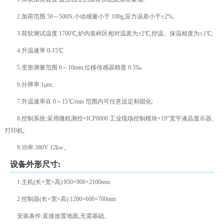
2.加荷范围 50～500N,小动感量小于 100g,应力误差小于±2%;
3.荷软测试温度 1700℃,炉内装样区相对温差为±2℃,控温、保温精度为±1℃;
4.升温速率:0-15℃
5.变形测量范围 0～10mm,位移传感器精度 0.5‰
6.分辨率:1μm;
7.升温速率在 0～15℃/min 范围内可任意设定和固化;
8.控制系统:采用微机测控+ICP8000 工业现场控制模块+19”宽平液晶显示器、
打印机;
9.功率:380V 12kw。
设备外形尺寸:
1.主机(长×宽×高):850×900×2100mm
2.控制器(长×宽×高):1200×600×700mm
安装条件:直接放置地面,无需基础。