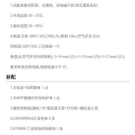
1.试验室要求防震、无腐蚀、抗电磁干扰,而且通风良好;
2.环境温度:10～35℃;
3.相对湿度:30～85%;
4.电源:主机 380V±10%,50Hz Ac,两相 14kw,空气开关 63A;
控制器:220V/10A 三芯插座一个;
电缆(从空气开关到控制柜): 3×16 mm2 (L)+1×1.0 mm2 (N)+1×2.5mm2 (G);
要求有良好的地线,地线阻值小于 4?。
标配
1.主机架+加荷重锤 1 台
2.304#不锈钢对开加热炉体 1 台
3.微机控制器(微机+19"液晶显示器+打印机+微机桌)1 套
4.GM1800MoSi2 发热体 4 支
5.ICP8000 工业现场控制模块 1 块