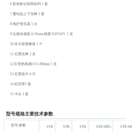
6.彩色标识加荷砝码 1 套
7.重结晶上下压棒 1 套
8.电炉变压器 1 台
9.位移传感器 0-10mm,精度 0.05%FS 1 支
10.非示差测量座 1 个
11.石墨压棒 2 支
12.B 型热电偶 0.5×280mm 1 支
13.石墨垫片 4 片
14.铝箔带1 套
15.卡头 1 套
型号规格主要技术参数
型号/参数
STR
STR
STR
STR HRY-
STR HR