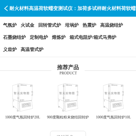
耐火材料高温荷软蠕变测试仪：加荷多试样耐火材料荷软蠕
变试验炉-洛阳智能高温电炉洛阳赛特瑞
气氛炉
火试金
回转管式炉
坩埚炉
热震炉
高温烧结炉
石墨烧结炉
定制电炉
熔炼炉
箱式电阻炉/箱式马弗炉
义齿炉
高温管式炉
推荐产品
PRODUCT
1000度气氛回转炉20L
900度颗粒粉末烧结回转炉
1000度气氛回转炉10L