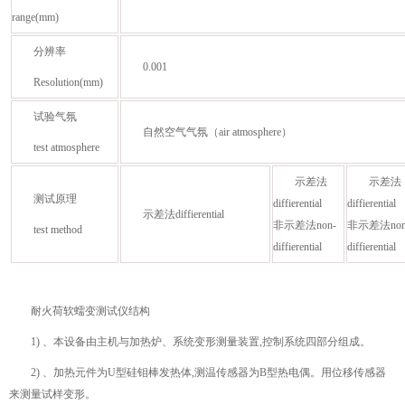
range(mm)
分辨率
0.001
Resolution(mm)
试验气氛
自然空气气氛（air atmosphere）
test atmosphere
示差法
示差法
测试原理
diffierential
diffierential
示差法diffierential
非示差法non-
非示差法non
test method
diffierential
diffierential
耐火荷软蠕变测试仪结构
1) 、本设备由主机与加热炉、系统变形测量装置,控制系统四部分组成。
2) 、加热元件为U型硅钼棒发热体,测温传感器为B型热电偶。用位移传感器
来测量试样变形。