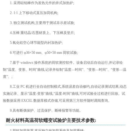
1. 采用硅钼棒作为发热元件的井式加热炉;
2. 1:1 上下移动式直压加荷机构;
3. 独立测试机构,主要用于测试非示差试验;
4.压棒:重结晶/石墨材质上、下压棒及垫片;
5.氧化铝空心球节能型内衬加热炉;
6.可进行 φ36×50 mm、φ50×50 mm 荷软试验;
7.基于 windows 操作系统的荷软测控软件。设备启动后自动运行,并记录绘
制“温度、变形、时间”曲线,记录并绘制“温度—时间”、“变形—时间”、“变形—温
度”、;
8.工业 PC 机进行全自动控制模式,系统误差自动修约,自动记录测试结果,动态
实施记录、显示“温度-变形“曲线,“温度-时间”曲线,可对试验全过程进行回放。试
验数据采用 EXCEL 数据库模式存储,可采用第三方软件随时调阅查询。
9.具有断偶保护、过流保护、断棒报警等功能。
耐火材料高温荷软蠕变试验炉主要技术参数:
1.荷软加荷装置:直压独立的加荷系统及加荷重锤;