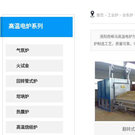
首页
>
工业炉
>
台车炉
高温电炉系列
洛阳西格马高温电炉为
炉制造工艺，质量可靠，
气氛炉
火试金
回转管式炉
坩埚炉
热震炉
高温烧结炉
翻转