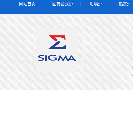
网站首页
回转管式炉
坩埚炉
热震炉