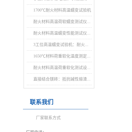
07-19]
1700℃耐火材料高温蠕变试验机
09-23]
耐火材料高温荷软蠕变测试仪：加荷多试样耐火材料荷软蠕
09-23]
耐火材料高温蠕变性能测试仪：耐火材料荷软蠕变试验炉
09-23]
3工位高温蠕变试验机：耐火材料试样高温荷软蠕变测试仪
09-22]
1650℃材料荷重软化温度测定仪：耐火制品压蠕变试验仪
09-22]
耐火材料高温荷重软化测试设备：高温荷重软化测试仪
09-22]
直接结合镁砖：抵抗碱性熔渣和炉气侵蚀
09-21]
联系我们
厂家联系方式