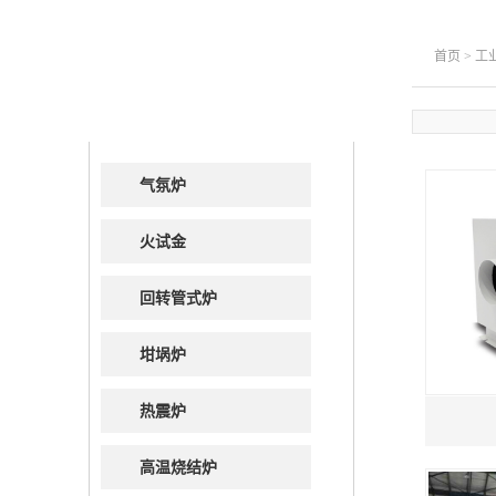
首页
>
工
高温电炉系列
气氛炉
火试金
回转管式炉
坩埚炉
热震炉
高温烧结炉