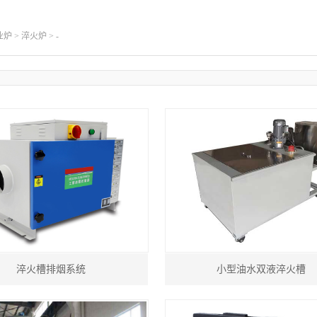
业炉
>
淬火炉
> -
淬火槽排烟系统
小型油水双液淬火槽