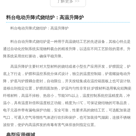
了解更多 >>
料台电动升降式烧结炉：高温升降炉
料台电动升降式烧结炉：高温升降炉
料台自动升降式烧结炉是一种用于高温烧结工艺的先进设备，其核心特点是
通过自动化控制系统实现物料载台的精准升降，以适应不同工艺阶段的需求。升
降系统采用丝杠驱动，确保平稳升降。
高温升降炉主要针对大型材料的烧结或者小型生产应用开发，炉膛固定，炉
底上下行走，炉膛和温控系统分体式设计，独立的温度控制箱，炉底螺旋电动升
降，炉底与炉膛耦合密封，自动限位，开关按钮集成在温控箱面板上也可设计轨
道移出到指定位置，炉膛四面加热，炉温均匀性非常好;炉膛材料选用氧化铝陶瓷
纤维材料，高温不掉粉、热容小，节能50%以上，温度控制系统控温精度高，冲
温小，具有温度补偿和温度校正功能，精度为±1℃，可保证烧结物的可靠品质，
电子元器件带有漏电保护功能，安全可靠，性要求高的烧结工艺，可选配加装进
气口，可通入空气等惰性气体进行吹扫和保护，也可加装排气烟囱，连接不锈钢
波纹管，使炉内高温挥发的有毒有害气体排放到指定位置。
典型应用领域