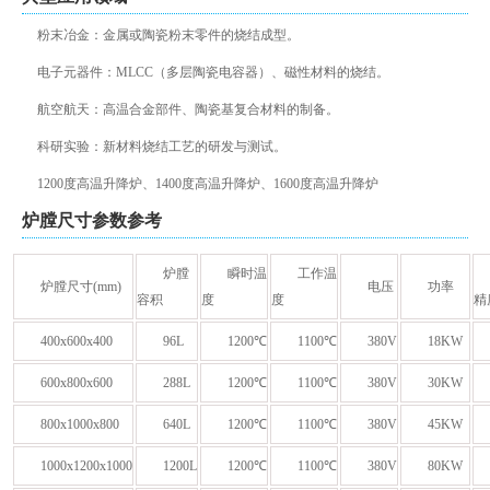
粉末冶金：金属或陶瓷粉末零件的烧结成型。
电子元器件：MLCC（多层陶瓷电容器）、磁性材料的烧结。
航空航天：高温合金部件、陶瓷基复合材料的制备。
科研实验：新材料烧结工艺的研发与测试。
1200度高温升降炉、1400度高温升降炉、1600度高温升降炉
炉膛尺寸参数参考
炉膛
瞬时温
工作温
炉膛尺寸(mm)
电压
功率
容积
度
度
精
400x600x400
96L
1200℃
1100℃
380V
18KW
600x800x600
288L
1200℃
1100℃
380V
30KW
800x1000x800
640L
1200℃
1100℃
380V
45KW
1000x1200x1000
1200L
1200℃
1100℃
380V
80KW