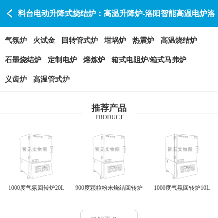
料台电动升降式烧结炉：高温升降炉-洛阳智能高温电炉洛
阳赛特瑞
气氛炉
火试金
回转管式炉
坩埚炉
热震炉
高温烧结炉
石墨烧结炉
定制电炉
熔炼炉
箱式电阻炉/箱式马弗炉
义齿炉
高温管式炉
推荐产品
PRODUCT
1000度气氛回转炉20L
900度颗粒粉末烧结回转炉
1000度气氛回转炉10L