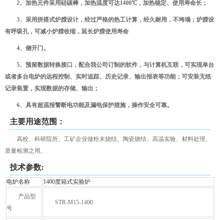
2、加热元件采用硅碳棒，加热温度可达1400℃，加热稳定、使用寿命长；
3、采用拼搭式炉膛设计，经过严格的热工计算，经久耐用，不垮塌；炉膛设
有呼吸孔，可减小炉膛收缩，延长炉膛使用寿命
4、侧开门。
5、预留数据转换接口，配合我公司订制的软件，与计算机互联，可实现单台
或者多台电炉的远程控制、实时追踪、历史记录、输出报表等功能；可安装无纸
记录装置，实现数据的存储、输出；
6、具有超温报警断电功能及漏电保护措施，操作安全可靠。
主要用途范围：
高校、科研院所、工矿企业做粉末烧结、陶瓷烧结、高温实验、材料处理、
质量检测之用。
技术参数:
电炉名称
1400度箱式实验炉
产品型
STR-M15-1400
号