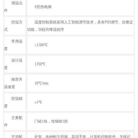
测温元
S型热电偶
件
控温方
温度控制系统采用人工智能调节技术，具有PID调节、自整定
式
功能，50段升降温程序
常用温
≤1300℃
度
设计温
1350℃
度
推荐升
10℃/min
温速度
控温精
±1℃
度
主要配
门砖1块，坩埚钳1把
件
可选配
炉架，各种刚玉坩埚，高温手套，计算机控制软件，无纸记