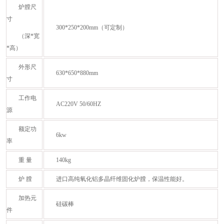
炉膛尺
寸
300*250*200mm（可定制）
（深*宽
*高）
外形尺
630*650*880mm
寸
工作电
AC220V 50/60HZ
源
额定功
6kw
率
重 量
140kg
炉 膛
进口高纯氧化铝多晶纤维固化炉膛，保温性能好。
加热元
硅碳棒
件