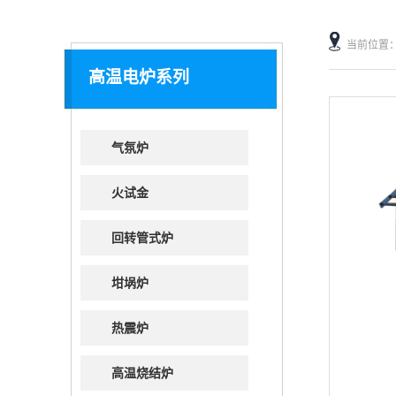
当前位置
高温电炉系列
气氛炉
火试金
回转管式炉
坩埚炉
热震炉
高温烧结炉