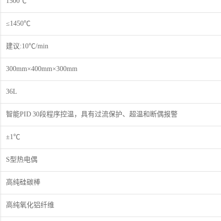
1500℃
≤1450℃
建议:10℃/min
300mm×400mm×300mm
36L
智能PID 30段程序控温，具有过流保护、超温和断偶报警
±1℃
S型热电偶
高纯硅碳棒
高纯氧化铝纤维