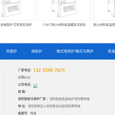
浴电阻炉:实验室砂浴炉
1700℃耐火材料高温蠕变试验机
热震炉
熔炼炉
箱式电阻炉/箱式马弗炉
高温
厂家电话
：
公司Q Q
：
公司电话
：
邮 箱
：
洛阳智能马弗炉厂家
：洛阳智能高温电炉洛阳赛特瑞
地 址
：洛阳高新区火炬创新创业园洛阳赛特瑞
备案号
：
豫备