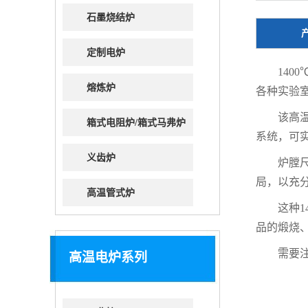
石墨烧结炉
定制电炉
140
熔炼炉
各种实验
该高
箱式电阻炉/箱式马弗炉
系统，可
义齿炉
炉膛尺
局，以充
高温管式炉
这种
品的煅烧
需要
高温电炉系列