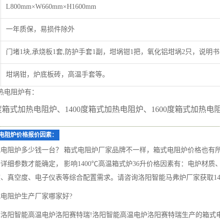
L800mm×W660mm×H1600mm
一年质保，易损件除外
门堵1块,承烧板1套,防护手套1副，坩埚钳1把，氧化铝坩埚2只，说明书
坩埚钳，炉底板砖，高温手套等。
热电阻炉有：
0度箱式加热电阻炉、1400度箱式加热电阻炉、1600度箱式加热电
电阻炉价格报价因素：
式电阻炉多少钱一台？ 箱式电阻炉厂家品牌不一样，箱式电阻炉价格也有
详细参数才能确定， 影响1400℃高温箱式炉36升价格因素有：电炉材质、1
、真空度、电子仪表等综合配置需求。请咨询洛阳智能马弗炉厂家获取140
电阻炉生产厂家哪家好?
荐洛阳智能高温电炉洛阳赛特瑞!洛阳智能高温电炉洛阳赛特瑞生产的箱式